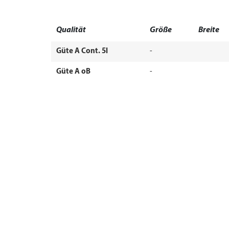
Qualität
Größe
Breite
Güte A Cont. 5l
-
Güte A oB
-