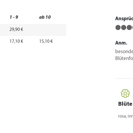
1 - 9
ab 10
Ansprü
⬤⬤⬤
29,90 €
17,10 €
15,10 €
Anm.
besonde
Blütenf
Blüte
rosa, in