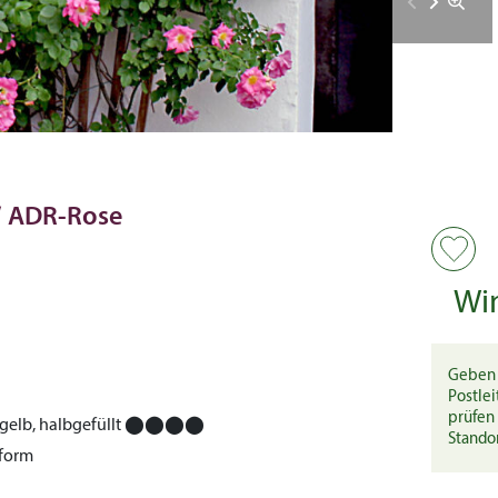
a‘ ADR-Rose
Wi
Geben 
Postlei
prüfen 
gelb, halbgefüllt
⬤⬤⬤⬤
Stando
nform