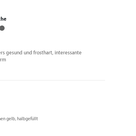
che
⬤
rs gesund und frosthart, interessante
orm
nen gelb, halbgefüllt