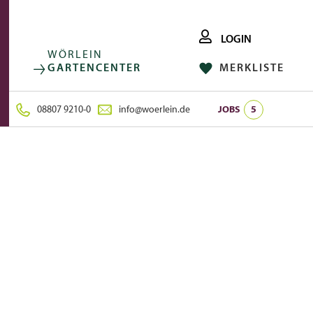
LOGIN
WÖRLEIN
GARTENCENTER
MERKLISTE
FACEBOOK
FOLGE UNS AUF:
INSTAGRAM
08807 9210-0
info@woerlein.de
JOBS
5