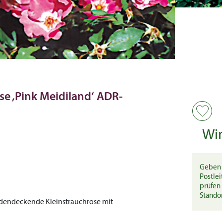
e ‚Pink Meidiland‘ ADR-
Wi
Geben 
Postlei
prüfen 
Stando
dendeckende Kleinstrauchrose mit