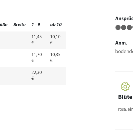
Ansprü
öße
Breite
1 - 9
ab 10
⬤⬤⬤
11,45
10,10
Anm.
€
€
bodende
11,70
10,35
€
€
22,30
€
Blüte
rosa, ei