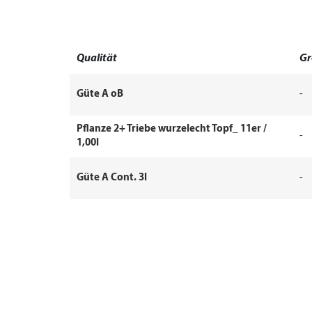
Qualität
Gr
Güte A oB
-
Pflanze 2+ Triebe wurzelecht Topf_ 11er /
-
1,00l
Güte A Cont. 3l
-