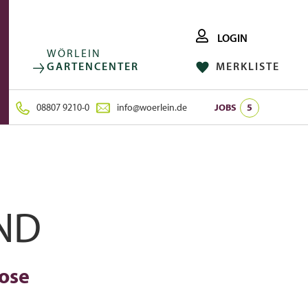
LOGIN
WÖRLEIN
GARTENCENTER
MERKLISTE
FACEBOOK
FOLGE UNS AUF:
INSTAGRAM
08807 9210-0
info@woerlein.de
JOBS
5
ND
ose