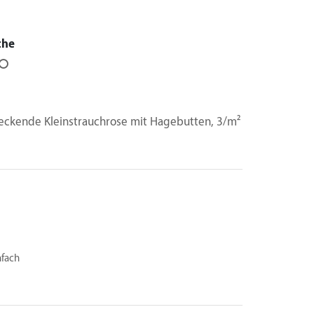
che
⭘
ckende Kleinstrauchrose mit Hagebutten, 3/m²
nfach