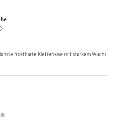
che
⭘
lanzte frostharte Kletterrose mit starkem Wuchs
llt