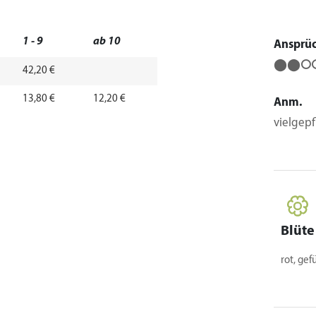
1 - 9
ab 10
Ansprü
⬤⬤⭘
42,20 €
13,80 €
12,20 €
Anm.
vielgepf
Blüte
rot, gefü