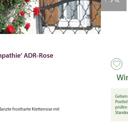
ympathie‘ ADR-Rose
Wi
Geben 
Postlei
prüfen 
lanzte frostharte Kletterrose mit
Stando