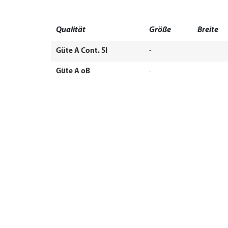
Qualität
Größe
Breite
Güte A Cont. 5l
-
Güte A oB
-