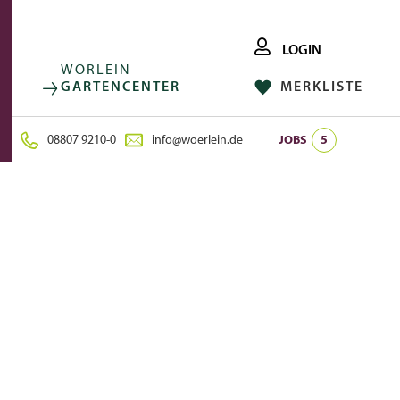
LOGIN
WÖRLEIN
GARTENCENTER
MERKLISTE
FACEBOOK
FOLGE UNS AUF:
INSTAGRAM
08807 9210-0
info@woerlein.de
JOBS
5
e