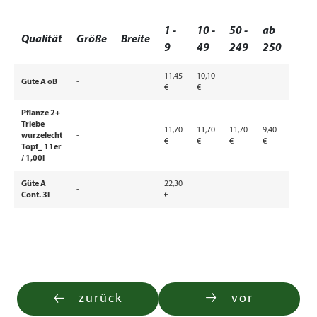
1 -
10 -
50 -
ab
Qualität
Größe
Breite
9
49
249
250
11,45
10,10
Güte A oB
-
€
€
Pflanze 2+
Triebe
11,70
11,70
11,70
9,40
wurzelecht
-
€
€
€
€
Topf_ 11er
/ 1,00l
Güte A
22,30
-
Cont. 3l
€
zurück
vor