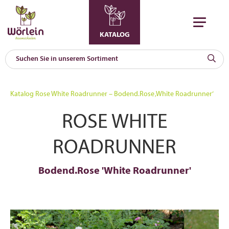
KATALOG
KAT
0
Katalog
Rose White Roadrunner – Bodend.Rose ‚White Roadrunner‘
a
ROSE WHITE
A
F
l
ROADRUNNER
Bodend.Rose 'White Roadrunner'