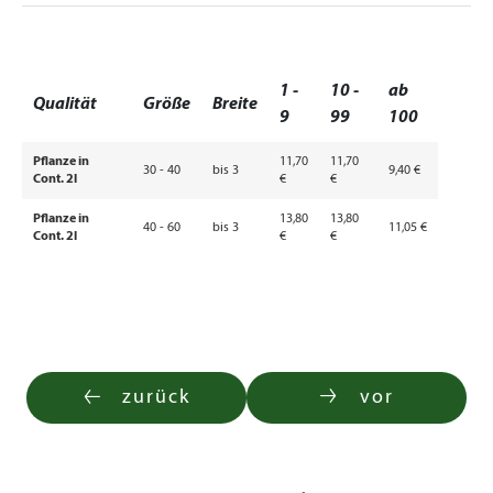
1 -
10 -
ab
Qualität
Größe
Breite
9
99
100
Pflanze in
11,70
11,70
30 - 40
bis 3
9,40 €
Cont. 2l
€
€
Pflanze in
13,80
13,80
40 - 60
bis 3
11,05 €
Cont. 2l
€
€
zurück
vor