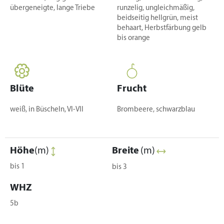
übergeneigte, lange Triebe
runzelig, ungleichmäßig,
beidseitig hellgrün, meist
behaart, Herbstfärbung gelb
bis orange
Blüte
Frucht
weiß, in Büscheln, VI-VII
Brombeere, schwarzblau
Höhe
(m)
Breite
(m)
bis 1
bis 3
WHZ
5b