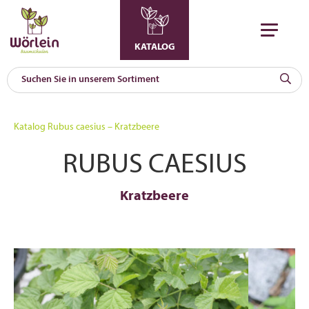
KATALOG
KAT
0
Katalog
Rubus caesius – Kratzbeere
a
RUBUS CAESIUS
A
F
l
Kratzbeere