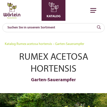
KATALOG
KAT
0
Katalog
Rumex acetosa hortensis – Garten-Sauerampfer
a
RUMEX ACETOSA
A
F
l
HORTENSIS
Garten-Sauerampfer