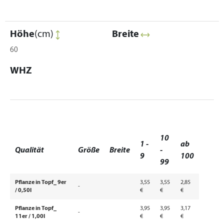
Höhe
(cm)
Breite
60
WHZ
10
1 -
ab
Qualität
Größe
Breite
-
9
100
99
Pflanze in Topf_ 9er
3,55
3,55
2,85
-
/ 0,50l
€
€
€
Pflanze in Topf_
3,95
3,95
3,17
-
11er / 1,00l
€
€
€