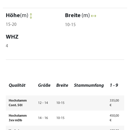
Höhe
(m)
Breite
(m)
15-20
10-15
WHZ
4
a
Qualität
Größe
Breite
Stammumfang
1 - 9
1
Hochstamm
335,00
2
12 - 14
10-15
Cont. 50l
€
€
Hochstamm
450,00
3
14 - 16
10-15
3xv mDb
€
€