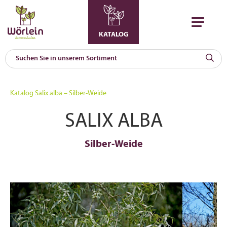
KATALOG
KAT
0
Katalog
Salix alba – Silber-Weide
a
SALIX ALBA
A
F
l
Silber-Weide