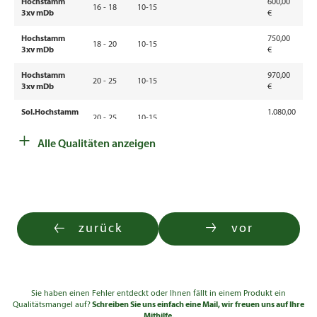
Hochstamm
600,00
5
16 - 18
10-15
3xv mDb
€
€
Hochstamm
750,00
6
18 - 20
10-15
3xv mDb
€
€
Hochstamm
970,00
8
20 - 25
10-15
3xv mDb
€
€
Sol.Hochstamm
1.080,00
20 - 25
10-15
4xv mDb
€
+
Alle Qualitäten anzeigen
Sol.Hochstamm
2.040,00
25 - 30
10-15
4xv mDb
€
Sol.Hochstamm
1.350,00
25 - 30
10-15
4xv mDb
€
Sol.Hochstamm
2.600,00
zurück
vor
30 - 35
10-15
4xv mDb
€
Sol.Hochstamm
2.760,00
30 - 35
10-15
5xv mDb
€
Sie haben einen Fehler entdeckt oder Ihnen fällt in einem Produkt ein
Sol.Hochstamm
3.150,00
35 - 40
10-15
Qualitätsmangel auf?
Schreiben Sie uns einfach eine Mail, wir freuen uns auf Ihre
4xv mDb
€
Mithilfe.