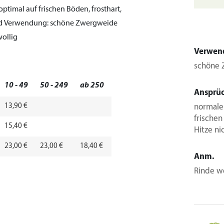
ptimal auf frischen Böden, frosthart,
nd
Verwendung:
schöne Zwergweide
ollig
Verwen
schöne 
10 - 49
50 - 249
ab 250
Ansprü
13,90 €
normale 
frischen
15,40 €
Hitze ni
23,00 €
23,00 €
18,40 €
Anm.
Rinde w