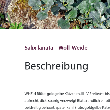
Salix lanata – Woll-Weide
Beschreibung
WHZ:
4
Blüte:
goldgelbe Kätzchen, III-IV
Breite/m:
bis
aufrecht, dick, sparrig verzweigt
Blatt:
rundlich ellipt
beidseitig behaart, später kahl
Blüte:
goldgelbe Kätzc