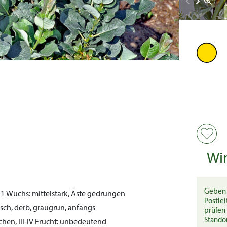
Wi
Geben 
 1
Wuchs:
mittelstark, Äste gedrungen
Postlei
isch, derb, graugrün, anfangs
prüfen 
Stando
hen, III-IV
Frucht:
unbedeutend