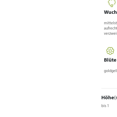
Wuch
mittels
aufrecht
verzwei
Blüte
goldgelb
Höhe
(
bis 1