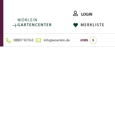
LOGIN
WÖRLEIN
GARTENCENTER
MERKLISTE
FACEBOOK
FOLGE UNS AUF:
INSTAGRAM
08807 9210-0
info@woerlein.de
JOBS
5