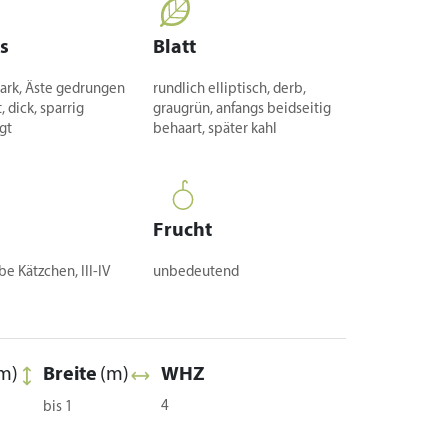
s
Blatt
tark, Äste gedrungen
rundlich elliptisch, derb,
, dick, sparrig
graugrün, anfangs beidseitig
gt
behaart, später kahl
Frucht
e Kätzchen, III-IV
unbedeutend
m)
Breite
(m)
WHZ
4
bis 1