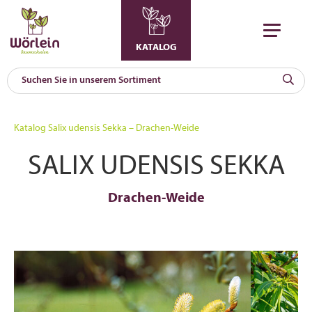
KATALOG
KAT
0
Katalog
Salix udensis Sekka – Drachen-Weide
a
SALIX UDENSIS SEKKA
A
F
l
Drachen-Weide