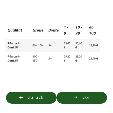
1 -
10 -
ab
Qualität
Größe
Breite
9
99
100
Pflanze in
23,60
23,60
60 - 100
3-4
18,90 €
Cont. 5l
€
€
Pflanze in
100 -
29,20
29,20
3-4
23,40 €
Cont. 5l
150
€
€
zurück
vor