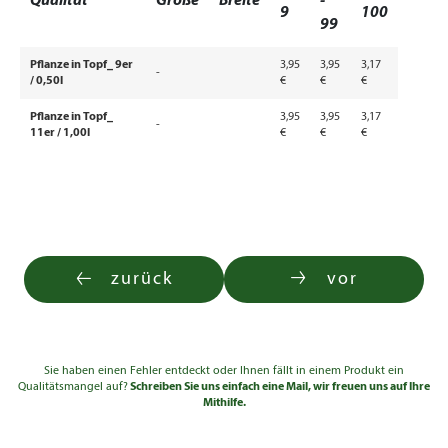
Qualität
Größe
Breite
-
9
100
99
Pflanze in Topf_ 9er
3,95
3,95
3,17
-
/ 0,50l
€
€
€
Pflanze in Topf_
3,95
3,95
3,17
-
11er / 1,00l
€
€
€
zurück
vor
Sie haben einen Fehler entdeckt oder Ihnen fällt in einem Produkt ein
Qualitätsmangel auf?
Schreiben Sie uns einfach eine Mail, wir freuen uns auf Ihre
Mithilfe.