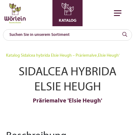
KATALOG
KAT
0
Katalog
Sidalcea hybrida Elsie Heugh – Präriemalve ‚Elsie Heugh‘
a
SIDALCEA HYBRIDA
A
F
l
ELSIE HEUGH
Präriemalve 'Elsie Heugh'