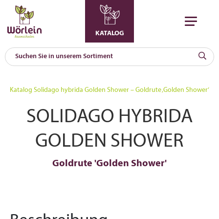
KATALOG
KAT
0
Katalog
Solidago hybrida Golden Shower – Goldrute ‚Golden Shower‘
a
SOLIDAGO HYBRIDA
A
F
l
GOLDEN SHOWER
Goldrute 'Golden Shower'