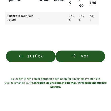
Qualität
Größe
Breite
-
9
100
99
Pflanze in Topf_ 9er
3,55
3,55
2,85
-
/ 0,50l
€
€
€
zurück
vor
Sie haben einen Fehler entdeckt oder Ihnen fällt in einem Produkt ein
Qualitätsmangel auf?
Schreiben Sie uns einfach eine Mail, wir freuen uns auf Ihre
Mithilfe.