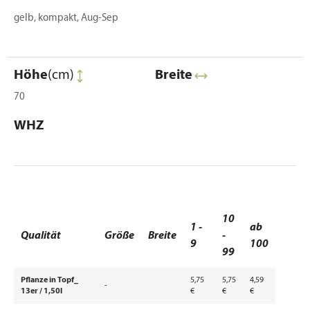
gelb, kompakt, Aug-Sep
Höhe
(cm)
Breite
70
WHZ
10
1 -
ab
Qualität
Größe
Breite
-
9
100
99
Pflanze in Topf_
5,75
5,75
4,59
-
13er / 1,50l
€
€
€