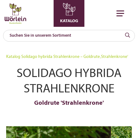
KATALOG
KAT
0
Katalog
Solidago hybrida Strahlenkrone – Goldrute ‚Strahlenkrone‘
a
SOLIDAGO HYBRIDA
A
F
l
STRAHLENKRONE
Goldrute 'Strahlenkrone'