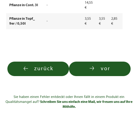
14,55
Pflanze in Cont. 3l
-
€
Pflanze in Topf_
3,55
3,55
2,85
-
9er / 0,50l
€
€
€
zurück
vor
Sie haben einen Fehler entdeckt oder Ihnen fällt in einem Produkt ein
Qualitätsmangel auf?
Schreiben Sie uns einfach eine Mail, wir freuen uns auf Ihre
Mithilfe.