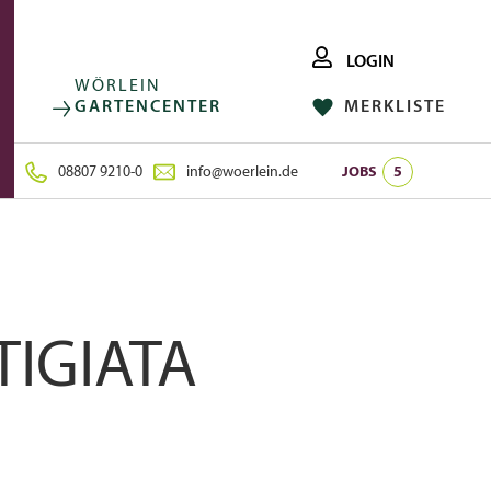
LOGIN
WÖRLEIN
GARTENCENTER
MERKLISTE
FACEBOOK
FOLGE UNS AUF:
INSTAGRAM
08807 9210-0
info@woerlein.de
JOBS
5
TIGIATA