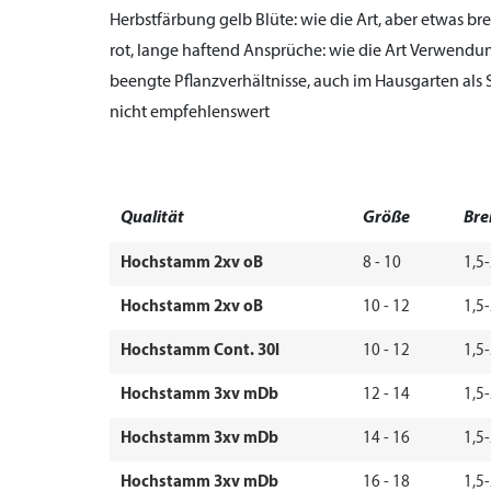
Herbstfärbung gelb
Blüte:
wie die Art, aber etwas bre
rot, lange haftend
Ansprüche:
wie die Art
Verwendun
beengte Pflanzverhältnisse, auch im Hausgarten als 
nicht empfehlenswert
Qualität
Größe
Bre
Hochstamm 2xv oB
8 - 10
1,5
Hochstamm 2xv oB
10 - 12
1,5
Hochstamm Cont. 30l
10 - 12
1,5
Hochstamm 3xv mDb
12 - 14
1,5
Hochstamm 3xv mDb
14 - 16
1,5
Hochstamm 3xv mDb
16 - 18
1,5