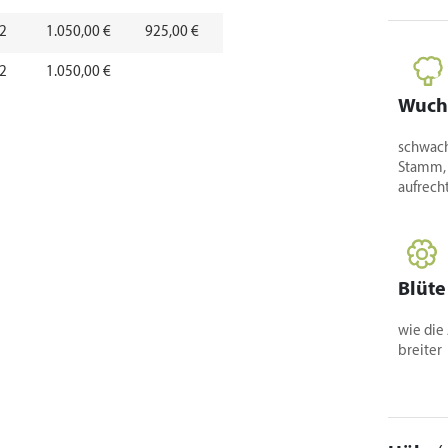
-2
1.050,00 €
925,00 €
-2
1.050,00 €
Wuch
-2
1.500,00 €
schwac
-2
2.290,00 €
Stamm, k
aufrech
-2
1.980,00 €
-2
3.410,00 €
-2
4.190,00 €
Blüte
-2
165,00 €
wie die
breiter
-2
260,00 €