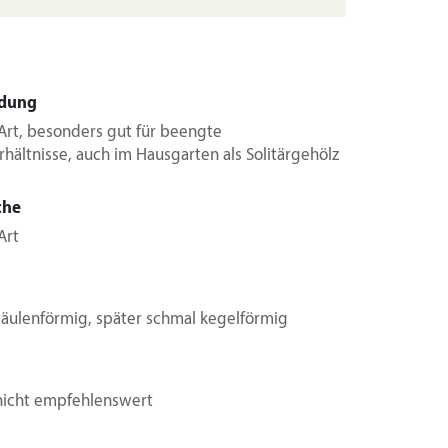
dung
Art, besonders gut für beengte
rhältnisse, auch im Hausgarten als Solitärgehölz
che
Art
säulenförmig, später schmal kegelförmig
 nicht empfehlenswert