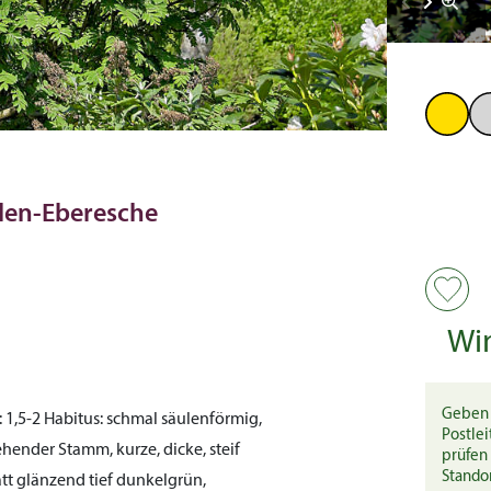
ulen-Eberesche
Wi
Geben 
:
1,5-2
Habitus:
schmal säulenförmig,
Postlei
ender Stamm, kurze, dicke, steif
prüfen 
Stando
att glänzend tief dunkelgrün,