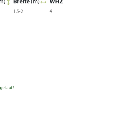
m)
Breite
(m)
WHZ
4
1,5-2
gel auf?