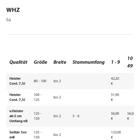
WHZ
6a
10 -
Qualität
Größe
Breite
Stammumfang
1 - 9
49
Heister
42,20
80 - 100
bis 2
Cont. 7,5l
€
Heister
100 -
51,90
bis 2
Cont. 7,5l
125
€
v.Heister
125 -
56,00
56,00
ab 5 cm
bis 2
5 - 6
150
€
€
Umfang oB
Solitär 3xv
125 -
123,00
bis 2
mB
150
€