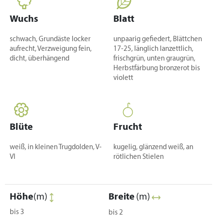
Wuchs
Blatt
schwach, Grundäste locker
unpaarig gefiedert, Blättchen
aufrecht, Verzweigung fein,
17-25, länglich lanzettlich,
dicht, überhängend
frischgrün, unten graugrün,
Herbstfärbung bronzerot bis
violett
Blüte
Frucht
weiß, in kleinen Trugdolden, V-
kugelig, glänzend weiß, an
VI
rötlichen Stielen
Höhe
(m)
Breite
(m)
bis 3
bis 2