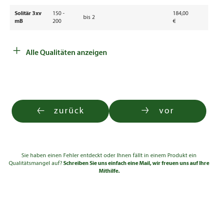
Solitär 3xv
150 -
184,00
bis 2
mB
200
€
Solitär 3xv
200 -
247,00
bis 2
+
mB
250
€
Alle Qualitäten anzeigen
Solitär 3xv
250 -
365,00
bis 2
mB
300
€
zurück
vor
Sie haben einen Fehler entdeckt oder Ihnen fällt in einem Produkt ein
Qualitätsmangel auf?
Schreiben Sie uns einfach eine Mail, wir freuen uns auf Ihre
Mithilfe.