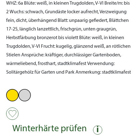
WHZ:
6a
Blüte:
weiß, in kleinen Trugdolden, V-VI
Breite/m:
bis
2
Wuchs:
schwach, Grundäste locker aufrecht, Verzweigung
fein, dicht, überhängend
Blatt:
unpaarig gefiedert, Blättchen
17-25, länglich lanzettlich, frischgrün, unten graugrün,
Herbstfärbung bronzerot bis violett
Blüte:
weiß, in kleinen
Trugdolden, V-VI
Frucht:
kugelig, glänzend weiß, an rötlichen
Stielen
Ansprüche:
kräftiger, durchlässiger Gartenboden,
wärmeliebend, frosthart, stadtklimafest
Verwendung:
Solitärgehölz für Garten und Park
Anmerkung:
stadtklimafest
Winterhärte prüfen
i