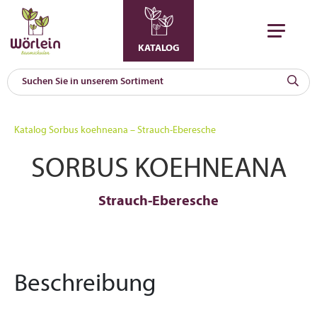
KATALOG
KAT
0
Katalog
Sorbus koehneana – Strauch-Eberesche
a
SORBUS KOEHNEANA
A
F
l
Strauch-Eberesche
Beschreibung