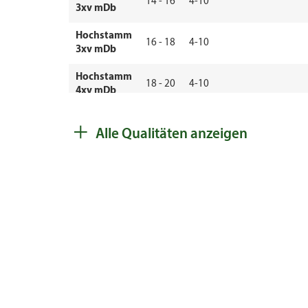
14 - 16
4-10
3xv mDb
Hochstamm
16 - 18
4-10
3xv mDb
Hochstamm
18 - 20
4-10
4xv mDb
Hochstamm
+
20 - 25
4-10
4xv mDb
Alle Qualitäten anzeigen
Heister
100 -
4-10
Cont. 5l
125
Heister
125 -
4-10
Cont. 7,5l
150
v.Heister ab
125 -
5 cm
4-10
5 - 6
150
Umfang oB
Solitär 3xv
125 -
4-10