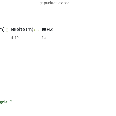
gepunktet, essbar
m)
Breite
(m)
WHZ
6a
4-10
gel auf?