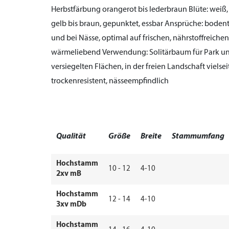
Herbstfärbung orangerot bis lederbraun
Blüte:
weiß, 
gelb bis braun, gepunktet, essbar
Ansprüche:
bodento
und bei Nässe, optimal auf frischen, nährstoffreichen
wärmeliebend
Verwendung:
Solitärbaum für Park u
versiegelten Flächen, in der freien Landschaft viels
trockenresistent, nässeempfindlich
Qualität
Größe
Breite
Stammumfang
Hochstamm
10 - 12
4-10
2xv mB
Hochstamm
12 - 14
4-10
3xv mDb
Hochstamm