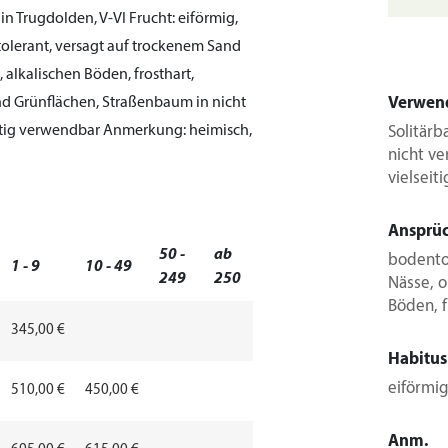
in Trugdolden, V-VI
Frucht:
eiförmig,
lerant, versagt auf trockenem Sand
, alkalischen Böden, frosthart,
nd Grünflächen, Straßenbaum in nicht
Verwen
eitig verwendbar
Anmerkung:
heimisch,
Solitär
nicht ve
vielsei
Ansprü
50 -
ab
bodento
1 - 9
10 - 49
249
250
Nässe, o
Böden, 
345,00 €
Habitus
eiförmig
510,00 €
450,00 €
Anm.