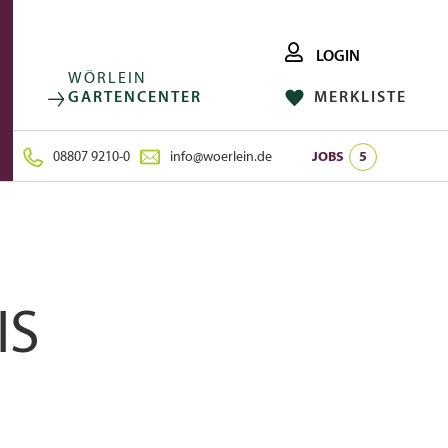
LOGIN
WÖRLEIN
GARTENCENTER
MERKLISTE
FACEBOOK
FOLGE UNS AUF:
INSTAGRAM
08807 9210-0
info@woerlein.de
JOBS
5
IS