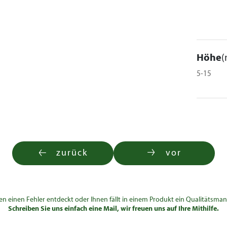
104,00 €
Höhe
(
78,50
62,80
78,50 €
78,50 €
€
€
5-15
104,00 €
96,50
77,00
96,50 €
96,50 €
€
€
zurück
vor
en einen Fehler entdeckt oder Ihnen fällt in einem Produkt ein Qualitätsman
Schreiben Sie uns einfach eine Mail, wir freuen uns auf Ihre Mithilfe.