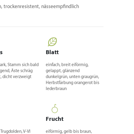
, trockenresistent, nässeempfindlich
s
Blatt
tark, Stamm sich bald
einfach, breit eiförmig,
gend, Äste schräg
gelappt, glänzend
, dicht verzweigt
dunkelgrün, unten graugrün,
Herbstfärbung orangerot bis
lederbraun
Frucht
 Trugdolden, V-VI
eiförmig, gelb bis braun,