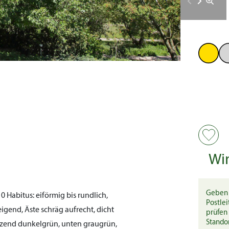
Wi
Geben 
10
Habitus:
eiförmig bis rundlich,
Postlei
igend, Äste schräg aufrecht, dicht
prüfen 
Stando
änzend dunkelgrün, unten graugrün,