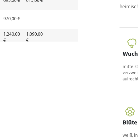
695,00 €
615,00 €
heimisch
970,00 €
1.240,00
1.090,00
€
€
1.690,00
1.490,00
Wuch
€
€
mittels
verzwei
67,10 €
aufrecht
84,50 €
63,80
51,20
63,80 €
63,80 €
€
€
Blüte
weiß, in
70,60 €