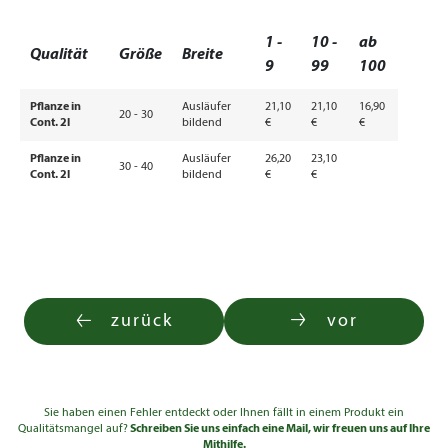
1 -
10 -
ab
Qualität
Größe
Breite
9
99
100
Pflanze in
Ausläufer
21,10
21,10
16,90
20 - 30
Cont. 2l
bildend
€
€
€
Pflanze in
Ausläufer
26,20
23,10
30 - 40
Cont. 2l
bildend
€
€
zurück
vor
Sie haben einen Fehler entdeckt oder Ihnen fällt in einem Produkt ein
Qualitätsmangel auf?
Schreiben Sie uns einfach eine Mail, wir freuen uns auf Ihre
Mithilfe.