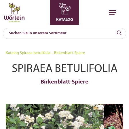
KATALOG
KAT
0
Katalog
Spiraea betulifolia – Birkenblatt-Spiere
a
SPIRAEA BETULIFOLIA
A
F
l
Birkenblatt-Spiere