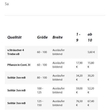
5a
1 -
ab
Qualität
Größe
Breite
9
10
v.Sträucher 4
Ausläufer
60 - 100
5,60 €
Triebe oB
bildend
Ausläufer
17,90
15,80
Pflanze in Cont. 3l
60 - 100
bildend
€
€
Ausläufer
34,20
30,20
Solitär 3xv mB
80 - 100
bildend
€
€
100 -
Ausläufer
59,00
52,20
Solitär 3xv mB
125
bildend
€
€
125 -
Ausläufer
76,50
67,40
Solitär 3xv mB
150
bildend
€
€