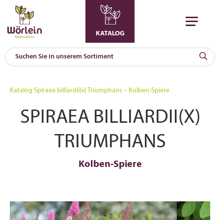
KATALOG
KAT
0
Katalog
Spiraea billiardii(x) Triumphans – Kolben-Spiere
a
SPIRAEA BILLIARDII(X)
A
F
l
TRIUMPHANS
Kolben-Spiere