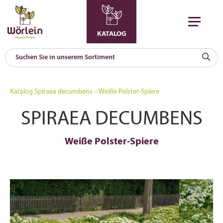
KATALOG
KAT
0
Katalog
Spiraea decumbens – Weiße Polster-Spiere
a
SPIRAEA DECUMBENS
A
F
l
Weiße Polster-Spiere