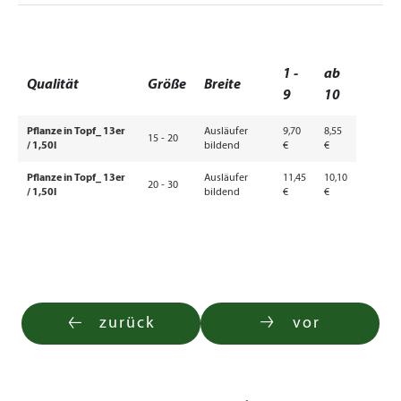
1 -
ab
Qualität
Größe
Breite
9
10
Pflanze in Topf_ 13er
Ausläufer
9,70
8,55
15 - 20
/ 1,50l
bildend
€
€
Pflanze in Topf_ 13er
Ausläufer
11,45
10,10
20 - 30
/ 1,50l
bildend
€
€
zurück
vor