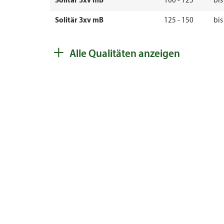
Solitär 3xv mB
100 - 125
bis
Solitär 3xv mB
125 - 150
bis
+
Alle Qualitäten anzeigen