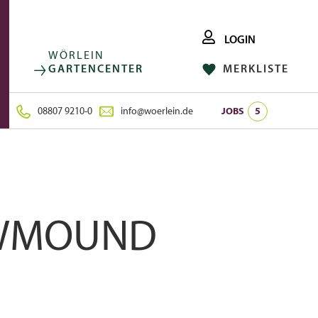
LOGIN
WÖRLEIN
GARTENCENTER
MERKLISTE
FACEBOOK
FOLGE UNS AUF:
INSTAGRAM
08807 9210-0
info@woerlein.de
JOBS
5
OWMOUND