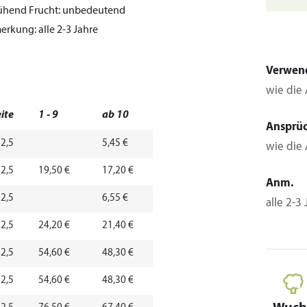
blühend
Frucht:
unbedeutend
erkung:
alle 2-3 Jahre
Verwen
wie die 
ite
1 - 9
ab 10
Ansprü
 2,5
5,45 €
wie die 
 2,5
19,50 €
17,20 €
Anm.
 2,5
6,55 €
alle 2-3
 2,5
24,20 €
21,40 €
 2,5
54,60 €
48,30 €
 2,5
54,60 €
48,30 €