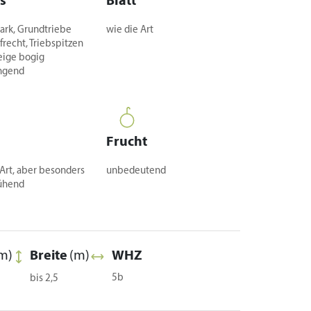
s
Blatt
tark, Grundtriebe
wie die Art
ufrecht, Triebspitzen
eige bogig
ngend
Frucht
 Art, aber besonders
unbedeutend
ühend
m)
Breite
(m)
WHZ
5b
bis 2,5