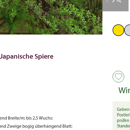
Japanische Spiere
Wi
Geben 
Postlei
hend
Breite/m:
bis 2,5
Wuchs:
prüfen 
zen und Zweige bogig überhängend
Blatt:
Stando