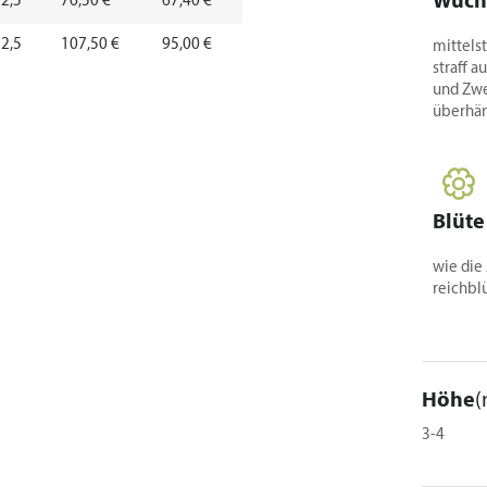
Wuch
 2,5
76,50 €
67,40 €
 2,5
107,50 €
95,00 €
mittels
straff a
und Zw
überhä
Blüte
wie die
reichbl
Höhe
(
3-4