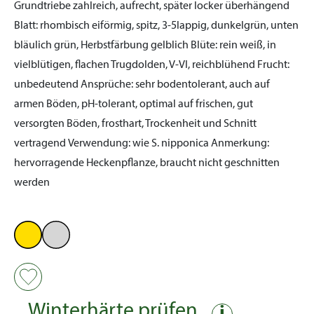
Grundtriebe zahlreich, aufrecht, später locker überhängend
Blatt:
rhombisch eiförmig, spitz, 3-5lappig, dunkelgrün, unten
bläulich grün, Herbstfärbung gelblich
Blüte:
rein weiß, in
vielblütigen, flachen Trugdolden, V-VI, reichblühend
Frucht:
unbedeutend
Ansprüche:
sehr bodentolerant, auch auf
armen Böden, pH-tolerant, optimal auf frischen, gut
versorgten Böden, frosthart, Trockenheit und Schnitt
vertragend
Verwendung:
wie S. nipponica
Anmerkung:
hervorragende Heckenpflanze, braucht nicht geschnitten
werden
Winterhärte prüfen
i