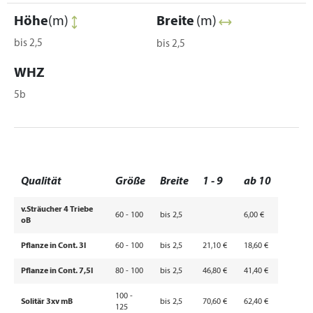
Höhe
(m)
Breite
(m)
bis 2,5
bis 2,5
WHZ
5b
Qualität
Größe
Breite
1 - 9
ab 10
v.Sträucher 4 Triebe
60 - 100
bis 2,5
6,00 €
oB
Pflanze in Cont. 3l
60 - 100
bis 2,5
21,10 €
18,60 €
Pflanze in Cont. 7,5l
80 - 100
bis 2,5
46,80 €
41,40 €
100 -
Solitär 3xv mB
bis 2,5
70,60 €
62,40 €
125