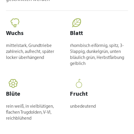
Wuchs
Blatt
mittelstark, Grundtriebe
rhombisch eiförmig, spitz, 3-
zahlreich, aufrecht, später
5lappig, dunkelgrün, unten
locker überhängend
bläulich grün, Herbstfärbung
gelblich
Blüte
Frucht
rein weiß, in vielblütigen,
unbedeutend
flachen Trugdolden, V-VI,
reichblühend