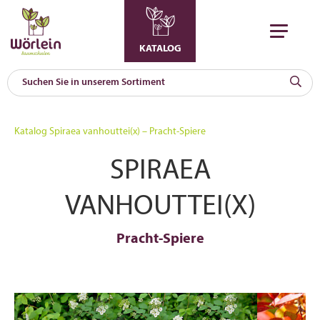
KATALOG
KAT
0
Katalog
Spiraea vanhouttei(x) – Pracht-Spiere
a
SPIRAEA
A
F
l
VANHOUTTEI(X)
Pracht-Spiere