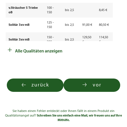
v.Sträucher 5 Triebe
100 -
bis 2,5
8,45 €
oB
150
125 -
Solitär 3xv mB
bis 2,5
91,00 €
80,50 €
150
150 -
129,50
114,50
Solitär 3xv mB
bis 2,5
200
€
€
+
Alle Qualitäten anzeigen
200 -
247,00
Solitär 3xv mB
bis 2,5
250
€
zurück
vor
Sie haben einen Fehler entdeckt oder Ihnen fällt in einem Produkt ein
Qualitätsmangel auf?
Schreiben Sie uns einfach eine Mail, wir freuen uns auf Ihre
Mithilfe.