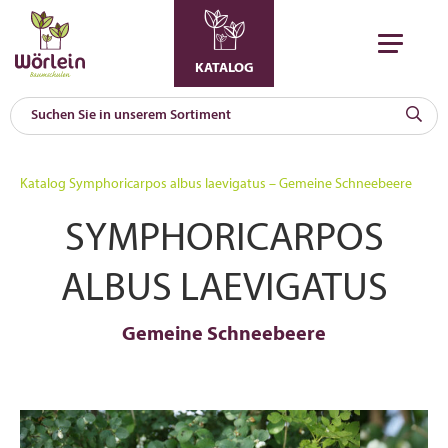
KATALOG
KAT
0
Katalog
Symphoricarpos albus laevigatus – Gemeine Schneebeere
a
SYMPHORICARPOS
A
F
l
ALBUS LAEVIGATUS
Gemeine Schneebeere