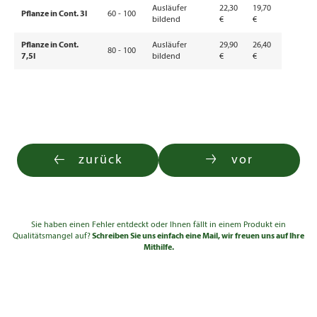
Ausläufer
22,30
19,70
Pflanze in Cont. 3l
60 - 100
bildend
€
€
Pflanze in Cont.
Ausläufer
29,90
26,40
80 - 100
7,5l
bildend
€
€
zurück
vor
Sie haben einen Fehler entdeckt oder Ihnen fällt in einem Produkt ein
Qualitätsmangel auf?
Schreiben Sie uns einfach eine Mail, wir freuen uns auf Ihre
Mithilfe.