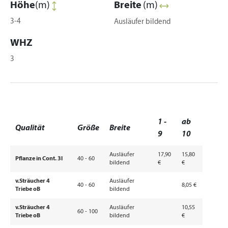
Höhe
(m)
Breite
(m)
3-4
Ausläufer bildend
WHZ
3
1 -
ab
Qualität
Größe
Breite
9
10
Ausläufer
17,90
15,80
Pflanze in Cont. 3l
40 - 60
bildend
€
€
v.Sträucher 4
Ausläufer
40 - 60
8,05 €
Triebe oB
bildend
v.Sträucher 4
Ausläufer
10,55
60 - 100
Triebe oB
bildend
€