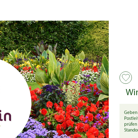
Wi
Geben 
Postlei
prüfen 
Stando