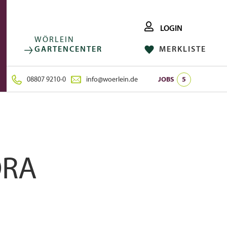
LOGIN
WÖRLEIN
GARTENCENTER
MERKLISTE
FACEBOOK
FOLGE UNS AUF:
INSTAGRAM
08807 9210-0
info@woerlein.de
JOBS
5
ORA