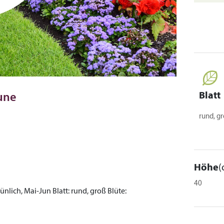
Blatt
aune
rund, g
Höhe
(
40
ünlich, Mai-Jun
Blatt:
rund, groß
Blüte: