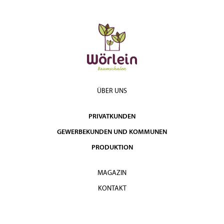
Solitär 6xv
500 -
4.190,00
3-5
mDb
600
€
Solitär 7xv
600 -
5.900,00
3-5
mDb
700
€
Solitär 7xv
700 -
7.950,00
3-5
mDb
800
€
ÜBER UNS
PRIVATKUNDEN
GEWERBEKUNDEN UND KOMMUNEN
PRODUKTION
MAGAZIN
KONTAKT