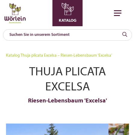
KATALOG
KAT
0
Katalog
Thuja plicata Excelsa – Riesen-Lebensbaum ‘Excelsa’
a
THUJA PLICATA
A
F
l
EXCELSA
Riesen-Lebensbaum 'Excelsa'