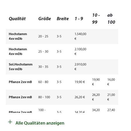
10 -
ab
Qualität
Größe
Breite
1 - 9
99
100
Hochstamm
1.540,00
20 - 25
3-5
4xv mDb
€
Hochstamm
2.100,00
25 - 30
3-5
4xv mDb
€
Sol.Hochstamm
2.910,00
30 - 35
3-5
5xv mDb
€
19,90
16,00
Pflanze 2xv mB
60 - 80
3-5
19,90 €
€
€
26,20
21,00
Pflanze 2xv mB
80 - 100
3-5
26,20 €
€
€
100 -
34,20
27,40
Pflanze 2xv mB
3-5
34,20 €
125
€
€
+
Alle Qualitäten anzeigen
125 -
62,10
49,90
Pflanze 3xv mB
3-5
62,10 €
150
€
€