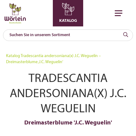
KATALOG
KAT
0
Katalog
Tradescantia andersoniana(x) J.C. Weguelin –
a
Dreimasterblume ‚J.C. Weguelin‘
A
TRADESCANTIA
F
l
ANDERSONIANA(X) J.C.
WEGUELIN
Dreimasterblume 'J.C. Weguelin'