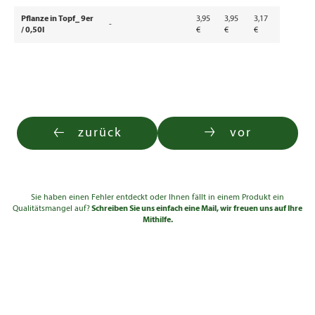
Pflanze in Topf_ 9er
3,95
3,95
3,17
-
/ 0,50l
€
€
€
zurück
vor
Sie haben einen Fehler entdeckt oder Ihnen fällt in einem Produkt ein
Qualitätsmangel auf?
Schreiben Sie uns einfach eine Mail, wir freuen uns auf Ihre
Mithilfe.