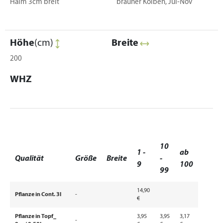
Halm 3cm breit
brauner Kolben, Jul-Nov
Höhe
(cm)
Breite
200
WHZ
10
1 -
ab
Qualität
Größe
Breite
-
9
100
99
14,90
Pflanze in Cont. 3l
-
€
Pflanze in Topf_
3,95
3,95
3,17
-