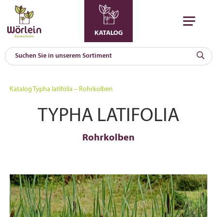
KATALOG
KAT
0
Katalog
Typha latifolia – Rohrkolben
a
TYPHA LATIFOLIA
A
F
l
Rohrkolben