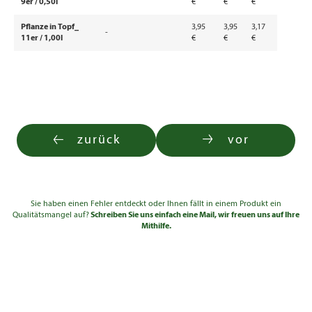
9er / 0,50l
€
€
€
Pflanze in Topf_
3,95
3,95
3,17
-
11er / 1,00l
€
€
€
zurück
vor
Sie haben einen Fehler entdeckt oder Ihnen fällt in einem Produkt ein
Qualitätsmangel auf?
Schreiben Sie uns einfach eine Mail, wir freuen uns auf Ihre
Mithilfe.