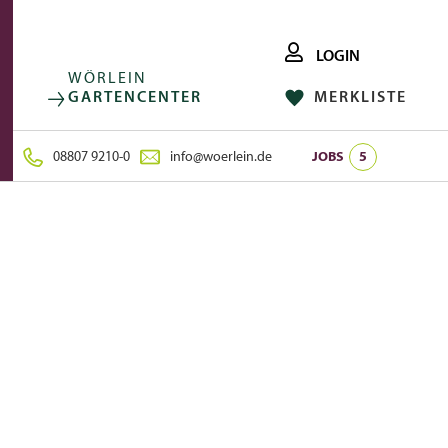
LOGIN
WÖRLEIN
GARTENCENTER
MERKLISTE
FACEBOOK
FOLGE UNS AUF:
INSTAGRAM
08807 9210-0
info@woerlein.de
JOBS
5