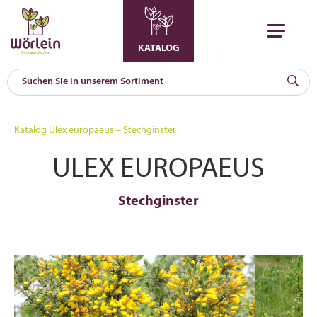
KATALOG
KAT
0
Katalog
Ulex europaeus – Stechginster
a
ULEX EUROPAEUS
A
F
l
Stechginster