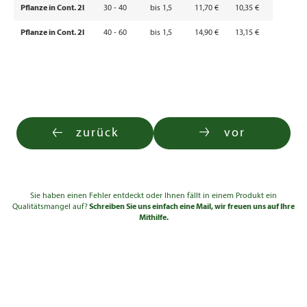
Pflanze in Cont. 2l
30 - 40
bis 1,5
11,70 €
10,35 €
Pflanze in Cont. 2l
40 - 60
bis 1,5
14,90 €
13,15 €
zurück
vor
Sie haben einen Fehler entdeckt oder Ihnen fällt in einem Produkt ein
Qualitätsmangel auf?
Schreiben Sie uns einfach eine Mail, wir freuen uns auf Ihre
Mithilfe.