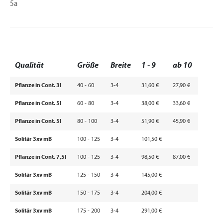
5a
Qualität
Größe
Breite
1 - 9
ab 10
Pflanze in Cont. 3l
40 - 60
3-4
31,60 €
27,90 €
Pflanze in Cont. 5l
60 - 80
3-4
38,00 €
33,60 €
Pflanze in Cont. 5l
80 - 100
3-4
51,90 €
45,90 €
Solitär 3xv mB
100 - 125
3-4
101,50 €
Pflanze in Cont. 7,5l
100 - 125
3-4
98,50 €
87,00 €
Solitär 3xv mB
125 - 150
3-4
145,00 €
Solitär 3xv mB
150 - 175
3-4
204,00 €
Solitär 3xv mB
175 - 200
3-4
291,00 €