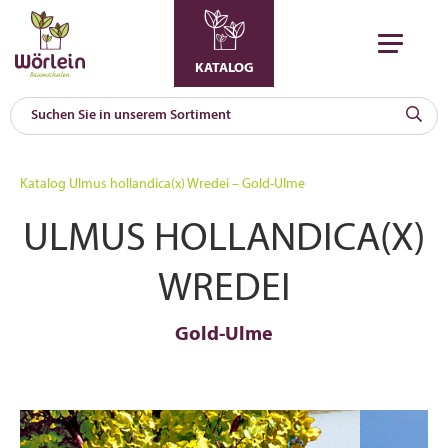
KATALOG
KAT
0
Katalog
Ulmus hollandica(x) Wredei – Gold-Ulme
a
ULMUS HOLLANDICA(X)
A
F
l
WREDEI
Gold-Ulme