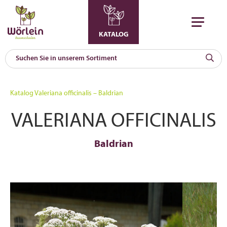
KATALOG
KAT
0
Katalog
Valeriana officinalis – Baldrian
a
VALERIANA OFFICINALIS
A
F
l
Baldrian