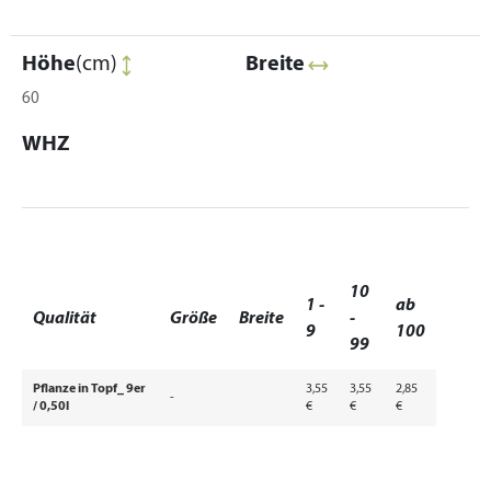
Höhe
(cm)
Breite
60
WHZ
10
1 -
ab
Qualität
Größe
Breite
-
9
100
99
Pflanze in Topf_ 9er
3,55
3,55
2,85
-
/ 0,50l
€
€
€