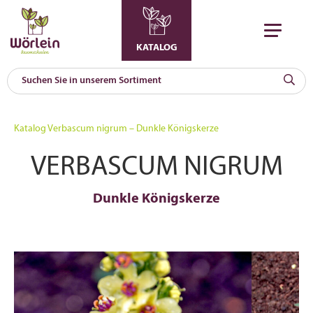
KATALOG
KAT
0
Katalog
Verbascum nigrum – Dunkle Königskerze
a
VERBASCUM NIGRUM
A
F
l
Dunkle Königskerze