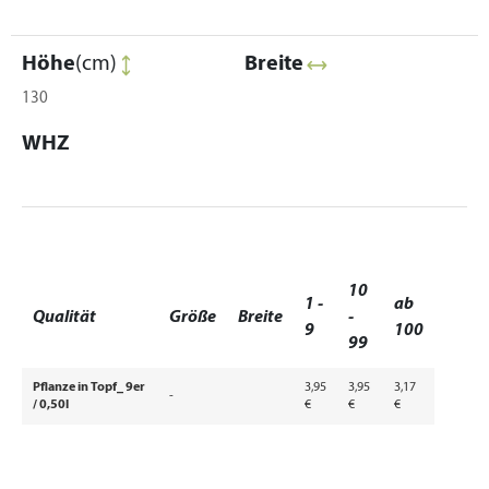
Höhe
(cm)
Breite
130
WHZ
10
1 -
ab
Qualität
Größe
Breite
-
9
100
99
Pflanze in Topf_ 9er
3,95
3,95
3,17
-
/ 0,50l
€
€
€