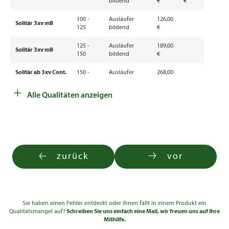
bildend
€
€
100 -
Ausläufer
126,00
Solitär 3xv mB
125
bildend
€
125 -
Ausläufer
189,00
Solitär 3xv mB
150
bildend
€
Solitär ab 3xv Cont.
150 -
Ausläufer
268,00
20l
175
bildend
€
+
Alle Qualitäten anzeigen
175 -
Ausläufer
450,00
Solitär 4xv mDb
200
bildend
€
200 -
Ausläufer
640,00
Solitär 4xv mDb
250
bildend
€
250 -
Ausläufer
770,00
zurück
vor
Solitär 5xv mDb
300
bildend
€
300 -
Ausläufer
990,00
Solitär 5xv mDb
350
bildend
€
Sie haben einen Fehler entdeckt oder Ihnen fällt in einem Produkt ein
Qualitätsmangel auf?
Schreiben Sie uns einfach eine Mail, wir freuen uns auf Ihre
Mithilfe.