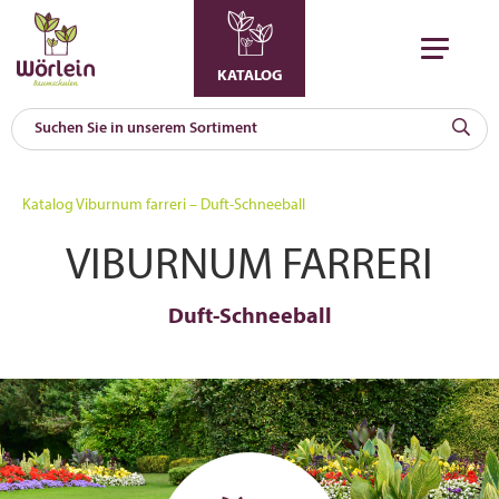
KATALOG
KAT
0
Katalog
Viburnum farreri – Duft-Schneeball
a
VIBURNUM FARRERI
A
F
l
Duft-Schneeball