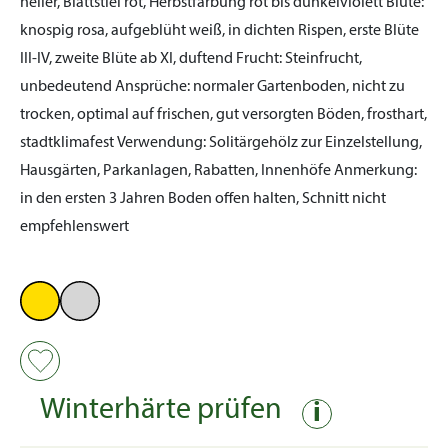
heller, Blattstiel rot, Herbstfärbung rot bis dunkelviolett
Blüte:
knospig rosa, aufgeblüht weiß, in dichten Rispen, erste Blüte
III-IV, zweite Blüte ab XI, duftend
Frucht:
Steinfrucht,
unbedeutend
Ansprüche:
normaler Gartenboden, nicht zu
trocken, optimal auf frischen, gut versorgten Böden, frosthart,
stadtklimafest
Verwendung:
Solitärgehölz zur Einzelstellung,
Hausgärten, Parkanlagen, Rabatten, Innenhöfe
Anmerkung:
in den ersten 3 Jahren Boden offen halten, Schnitt nicht
empfehlenswert
Winterhärte prüfen
i