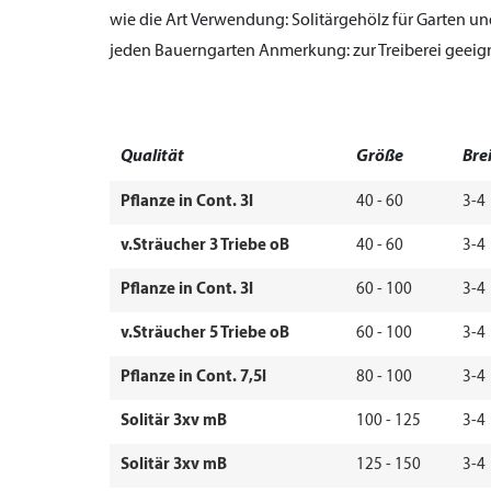
wie die Art
Verwendung:
Solitärgehölz für Garten un
jeden Bauerngarten
Anmerkung:
zur Treiberei geeig
Qualität
Größe
Bre
Pflanze in Cont. 3l
40 - 60
3-4
v.Sträucher 3 Triebe oB
40 - 60
3-4
Pflanze in Cont. 3l
60 - 100
3-4
v.Sträucher 5 Triebe oB
60 - 100
3-4
Pflanze in Cont. 7,5l
80 - 100
3-4
Solitär 3xv mB
100 - 125
3-4
Solitär 3xv mB
125 - 150
3-4