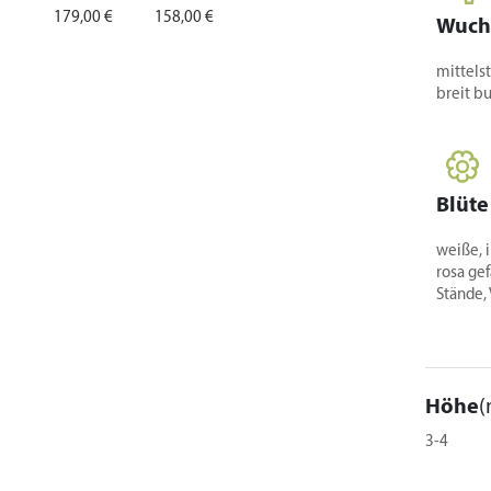
179,00 €
158,00 €
Wuch
283,00 €
mittelst
breit b
Blüte
weiße, 
rosa ge
Stände, 
Höhe
(
3-4