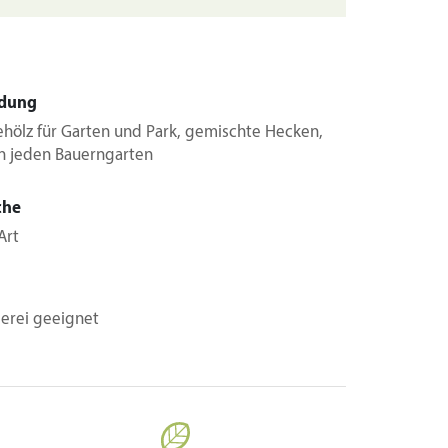
dung
ehölz für Garten und Park, gemischte Hecken,
in jeden Bauerngarten
che
Art
berei geeignet