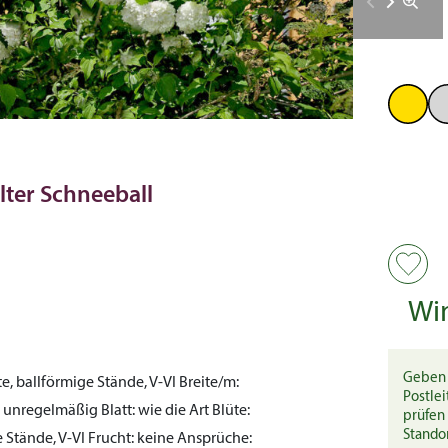
ter Schneeball
Wi
Geben 
e, ballförmige Stände, V-VI
Breite/m:
Postlei
ig, unregelmäßig
Blatt:
wie die Art
Blüte:
prüfen 
Stando
e Stände, V-VI
Frucht:
keine
Ansprüche: