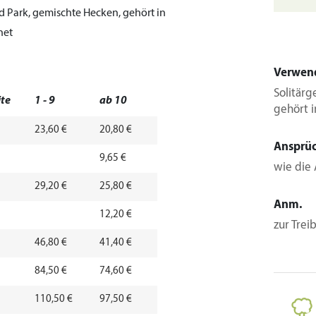
d Park, gemischte Hecken, gehört in
net
Verwen
Solitärg
ite
1 - 9
ab 10
gehört 
23,60 €
20,80 €
Ansprü
9,65 €
wie die 
29,20 €
25,80 €
Anm.
12,20 €
zur Trei
46,80 €
41,40 €
84,50 €
74,60 €
110,50 €
97,50 €