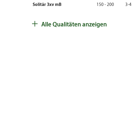
Solitär 3xv mB
150 - 200
3-4
Solitär 3xv mB
200 - 250
3-4
+
Alle Qualitäten anzeigen