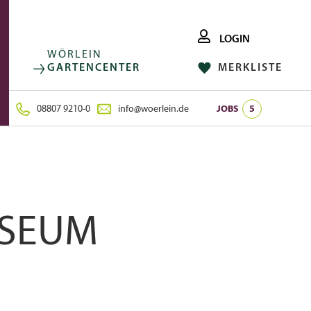
LOGIN
WÖRLEIN
GARTENCENTER
MERKLISTE
FACEBOOK
FOLGE UNS AUF:
INSTAGRAM
08807 9210-0
info@woerlein.de
JOBS
5
OSEUM