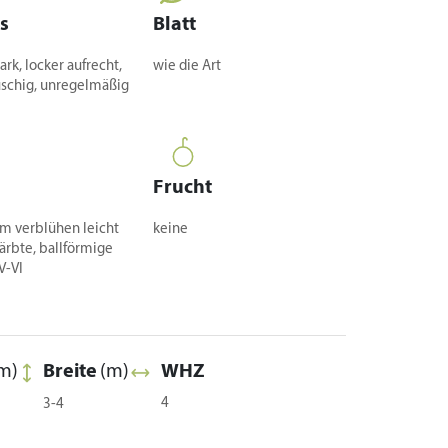
s
Blatt
ark, locker aufrecht,
wie die Art
uschig, unregelmäßig
Frucht
im verblühen leicht
keine
färbte, ballförmige
V-VI
m)
Breite
(m)
WHZ
4
3-4