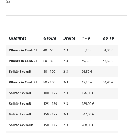
5a
Qualität
Größe
Breite
1 - 9
ab 10
Pflanze in Cont. 3l
40 - 60
2-3
35,10 €
31,00 €
Pflanze in Cont. 5l
60 - 80
2-3
49,30 €
43,60 €
Solitär 3xv mB
80 - 100
2-3
96,50 €
Pflanze in Cont. 5l
80 - 100
2-3
62,10 €
54,90 €
Solitär 3xv mB
100 - 125
2-3
126,00 €
Solitär 3xv mB
125 - 150
2-3
189,00 €
Solitär 3xv mB
150 - 175
2-3
247,00 €
Solitär 4xv mDb
150 - 175
2-3
268,00 €