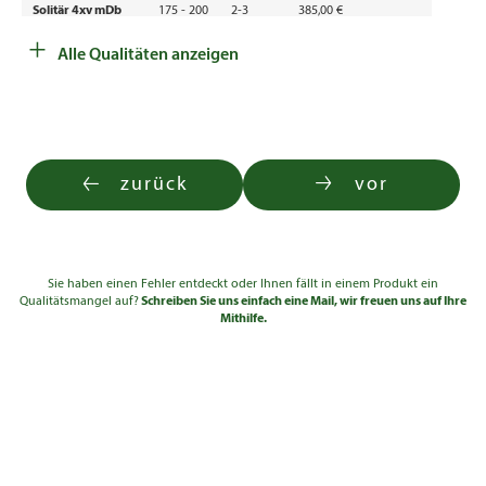
Solitär 4xv mDb
175 - 200
2-3
385,00 €
+
Solitär 5xv mDb
200 - 225
2-3
750,00 €
Alle Qualitäten anzeigen
Solitär 5xv mDb
225 - 250
2-3
1.080,00 €
Solitär 5xv mDb
250 - 275
2-3
1.540,00 €
zurück
vor
Sie haben einen Fehler entdeckt oder Ihnen fällt in einem Produkt ein
Qualitätsmangel auf?
Schreiben Sie uns einfach eine Mail, wir freuen uns auf Ihre
Mithilfe.