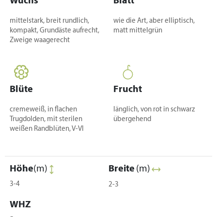
Wuchs
Blatt
mittelstark, breit rundlich,
wie die Art, aber elliptisch,
kompakt, Grundäste aufrecht,
matt mittelgrün
Zweige waagerecht
Blüte
Frucht
cremeweiß, in flachen
länglich, von rot in schwarz
Trugdolden, mit sterilen
übergehend
weißen Randblüten, V-VI
Höhe
(m)
Breite
(m)
3-4
2-3
WHZ