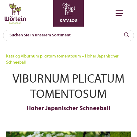
KATALOG
KAT
0
Katalog
Viburnum plicatum tomentosum – Hoher Japanischer
a
Schneeball
A
VIBURNUM PLICATUM
F
l
TOMENTOSUM
Hoher Japanischer Schneeball