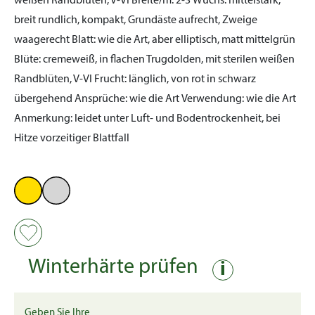
weißen Randblüten, V-VI
Breite/m:
2-3
Wuchs:
mittelstark,
breit rundlich, kompakt, Grundäste aufrecht, Zweige
waagerecht
Blatt:
wie die Art, aber elliptisch, matt mittelgrün
Blüte:
cremeweiß, in flachen Trugdolden, mit sterilen weißen
Randblüten, V-VI
Frucht:
länglich, von rot in schwarz
übergehend
Ansprüche:
wie die Art
Verwendung:
wie die Art
Anmerkung:
leidet unter Luft- und Bodentrockenheit, bei
Hitze vorzeitiger Blattfall
Winterhärte prüfen
i
Geben Sie Ihre