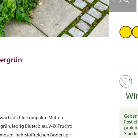
mergrün
Wi
Geben 
wach, dichte kompakte Matten
Postlei
grün, ledrig
Blüte:
blau, V-IX
Frucht:
prüfen 
Stando
mosen, nährstoffreichen Böden, pH-