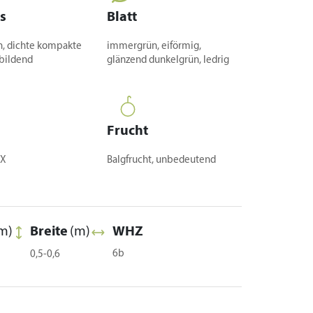
s
Blatt
, dichte kompakte
immergrün, eiförmig,
bildend
glänzend dunkelgrün, ledrig
Frucht
IX
Balgfrucht, unbedeutend
m)
Breite
(m)
WHZ
6b
0,5-0,6