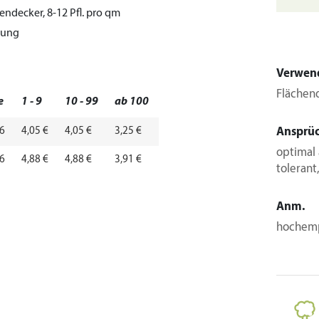
endecker, 8-12 Pfl. pro qm
tung
Verwen
Flächend
e
1 - 9
10 - 99
ab 100
,6
4,05 €
4,05 €
3,25 €
Ansprü
optimal
,6
4,88 €
4,88 €
3,91 €
tolerant
Anm.
hochemp