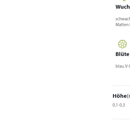
Wuch
schwach
Matten 
Blüte
blau, V-
Höhe
(
0,1-0,3