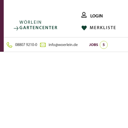
LOGIN
WÖRLEIN
GARTENCENTER
MERKLISTE
FACEBOOK
FOLGE UNS AUF:
INSTAGRAM
08807 9210-0
info@woerlein.de
JOBS
5