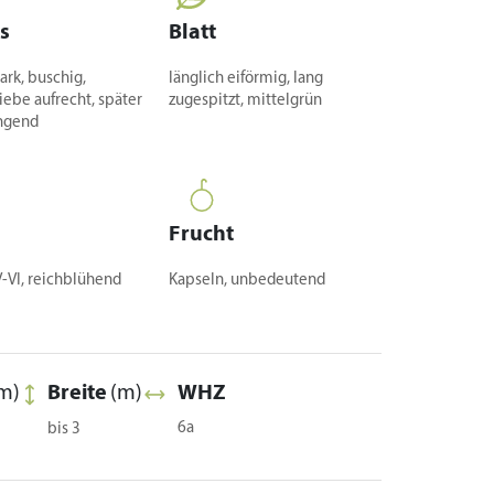
s
Blatt
ark, buschig,
länglich eiförmig, lang
iebe aufrecht, später
zugespitzt, mittelgrün
ngend
Frucht
 V-VI, reichblühend
Kapseln, unbedeutend
m)
Breite
(m)
WHZ
6a
bis 3