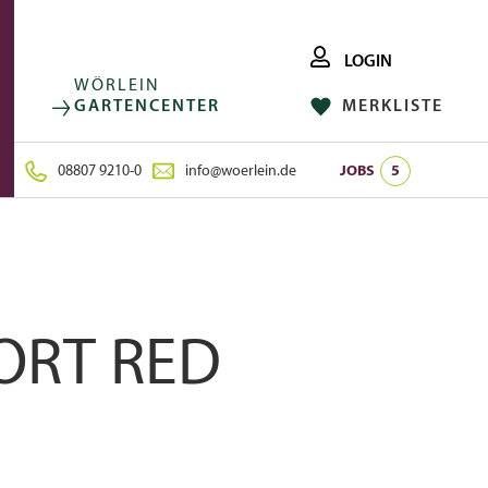
LOGIN
WÖRLEIN
GARTENCENTER
MERKLISTE
FACEBOOK
FOLGE UNS AUF:
INSTAGRAM
08807 9210-0
info@woerlein.de
JOBS
5
ORT RED