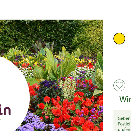
Wi
Geben 
Postlei
prüfen 