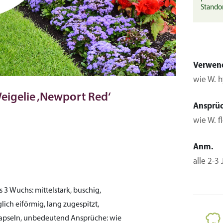
Stando
Verwen
wie W. h
eigelie ‚Newport Red‘
Ansprü
wie W. f
Anm.
alle 2-3
s 3
Wuchs:
mittelstark, buschig,
lich eiförmig, lang zugespitzt,
apseln, unbedeutend
Ansprüche:
wie