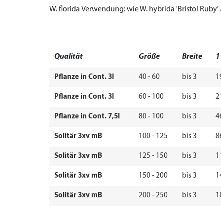
W. florida
Verwendung:
wie W. hybrida 'Bristol Ruby'
Qualität
Größe
Breite
1
Pflanze in Cont. 3l
40 - 60
bis 3
1
Pflanze in Cont. 3l
60 - 100
bis 3
2
Pflanze in Cont. 7,5l
80 - 100
bis 3
4
Solitär 3xv mB
100 - 125
bis 3
8
Solitär 3xv mB
125 - 150
bis 3
1
Solitär 3xv mB
150 - 200
bis 3
1
Solitär 3xv mB
200 - 250
bis 3
1