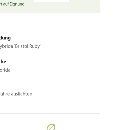
rt auf Eignung
dung
ybrida 'Bristol Ruby'
che
lorida
 Jahre auslichten