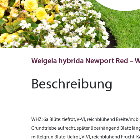
Weigela hybrida Newport Red – W
Beschreibung
WHZ:
6a
Blüte:
tiefrot, V-VI, reichblühend
Breite/m:
bi
Grundtriebe aufrecht, später überhängend
Blatt:
läng
mittelgrün
Blüte:
tiefrot, V-VI, reichblühend
Frucht:
K