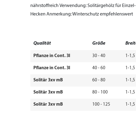
nährstoffreich
Verwendung:
Solitärgehölz für Einze
Hecken
Anmerkung:
Winterschutz empfehlenswert
Qualität
Größe
Breit
Pflanze in Cont. 3l
30 - 40
1-1,5
Pflanze in Cont. 3l
40 - 60
1-1,5
Solitär 3xv mB
60 - 80
1-1,5
Solitär 3xv mB
80 - 100
1-1,5
Solitär 3xv mB
100 - 125
1-1,5