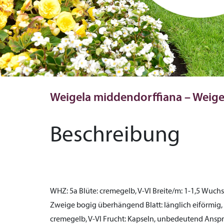
Weigela middendorffiana – Weige
Beschreibung
WHZ:
5a
Blüte:
cremegelb, V-VI
Breite/m:
1-1,5
Wuchs
Zweige bogig überhängend
Blatt:
länglich eiförmig,
cremegelb, V-VI
Frucht:
Kapseln, unbedeutend
Anspr