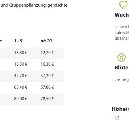
l- und Gruppenpflanzung, gemischte
Wuch
schwach
aufrech
überhä
e
1 - 9
ab 10
13,80 €
12,20 €
18,50 €
16,30 €
Blüte
42,20 €
37,30 €
cremege
65,40 €
57,80 €
89,00 €
78,50 €
Höhe
(
- 1,5