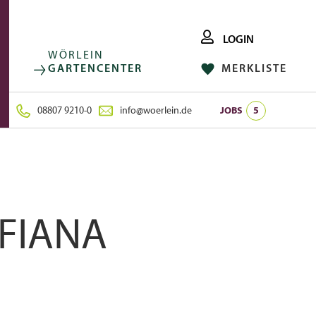
LOGIN
WÖRLEIN
GARTENCENTER
MERKLISTE
FACEBOOK
FOLGE UNS AUF:
INSTAGRAM
08807 9210-0
info@woerlein.de
JOBS
5
FIANA