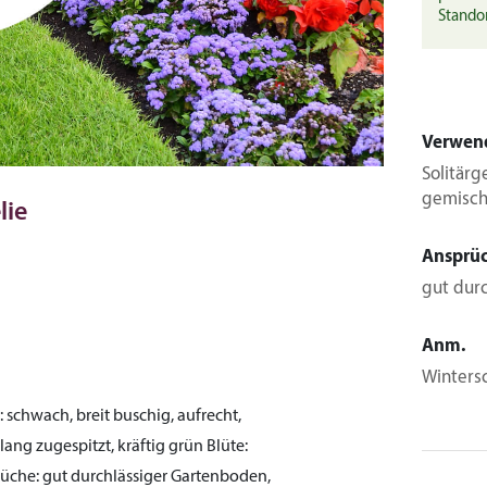
Stando
Verwen
Solitärg
gemisch
lie
Ansprü
gut durc
Anm.
Winters
:
schwach, breit buschig, aufrecht,
 lang zugespitzt, kräftig grün
Blüte:
üche:
gut durchlässiger Gartenboden,