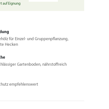
rt auf Eignung
dung
ehölz für Einzel- und Gruppenpflanzung,
te Hecken
che
hlässiger Gartenboden, nährstoffreich
chutz empfehlenswert