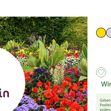
Wi
Geben 
Postlei
prüfen 