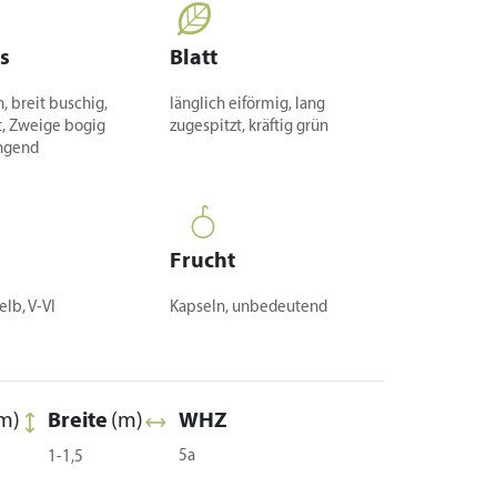
s
Blatt
, breit buschig,
länglich eiförmig, lang
t, Zweige bogig
zugespitzt, kräftig grün
ngend
Frucht
lb, V-VI
Kapseln, unbedeutend
m)
Breite
(m)
WHZ
5a
1-1,5