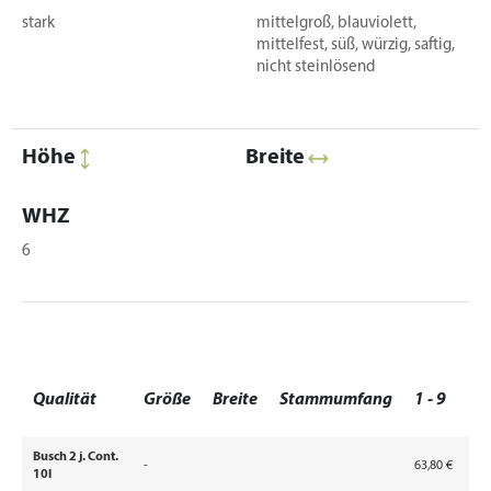
stark
mittelgroß, blauviolett,
mittelfest, süß, würzig, saftig,
nicht steinlösend
Höhe
Breite
WHZ
6
1
Qualität
Größe
Breite
Stammumfang
1 - 9
9
Busch 2 j. Cont.
-
63,80 €
56
10l