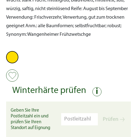
Wuchs:
stark
Frucht:
mittelgroß, blauviolett, mittelfest, süß,
würzig, saftig, nicht steinlösend
Reife:
August bis September
Verwendung:
Frischverzehr, Verwertung, gut zum trocknen
geeignet
Anm.:
alle Baumformen; selbstfruchtbar; robust;
Synonym: Wangenheimer Frühzwetschge
Winterhärte prüfen
i
Geben Sie Ihre
Postleitzahl ein und
Prüfen
prüfen Sie Ihren
Standort auf Eignung