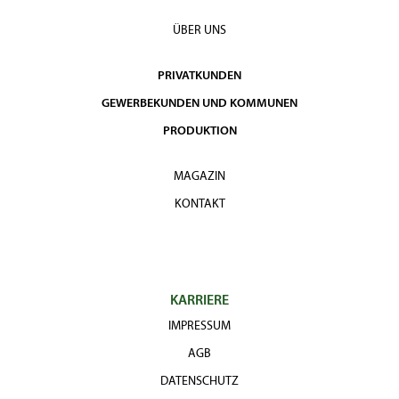
Hochstamm
1.940,00
1.
20 - 25
4xv mDb
€
€
ÜBER UNS
Sol.Hochstamm
2.600,00
25 - 30
4xv mDb
€
PRIVATKUNDEN
GEWERBEKUNDEN UND KOMMUNEN
PRODUKTION
MAGAZIN
KONTAKT
KARRIERE
IMPRESSUM
AGB
DATENSCHUTZ