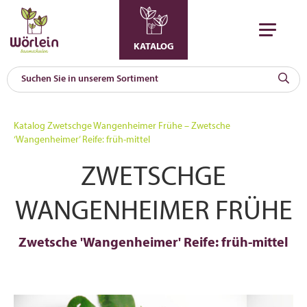
KATALOG
KAT
0
Katalog
Zwetschge Wangenheimer Frühe – Zwetsche
a
‘Wangenheimer’ Reife: früh-mittel
A
ZWETSCHGE
F
l
WANGENHEIMER FRÜHE
Zwetsche 'Wangenheimer' Reife: früh-mittel