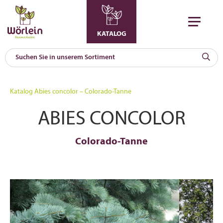
KATALOG
KAT
0
Katalog
Abies concolor – Colorado-Tanne
a
ABIES CONCOLOR
A
F
l
Colorado-Tanne