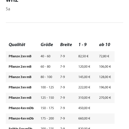
WHZ
5a
Qualität
Größe
Breite
1 - 9
ab 10
Pflanze 2xv mB
40 - 60
7-9
82,50 €
72,80 €
Pflanze 2xv mB
60 - 80
7-9
120,00 €
106,00 €
Pflanze 3xv mB
80 - 100
7-9
145,00 €
128,00 €
Pflanze 3xv mB
100 - 125
7-9
222,00 €
196,00 €
Pflanze 3xv mB
125 - 150
7-9
310,00 €
270,00 €
Pflanze 4xv mDb
150 - 175
7-9
450,00 €
Pflanze 4xv mDb
175 - 200
7-9
660,00 €