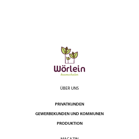
Solitär 6xv
350 -
4.300,00
6-8
mDb
400
€
Solitär 7xv
400 -
5.450,00
6-8
mDb
450
€
Solitär 7xv
450 -
6.750,00
6-8
mDb
500
€
Solitär 7xv
500 -
9.200,00
6-8
mDb
600
€
Solitär 7xv
600 -
10.500,00
6-8
mDb
700
€
Solitär 7xv
700 -
13.400,00
6-8
mDb
800
€
ÜBER UNS
PRIVATKUNDEN
GEWERBEKUNDEN UND KOMMUNEN
PRODUKTION