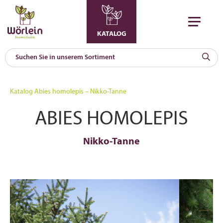
KATALOG
KAT
0
Katalog
Abies homolepis – Nikko-Tanne
a
ABIES HOMOLEPIS
A
F
l
Nikko-Tanne