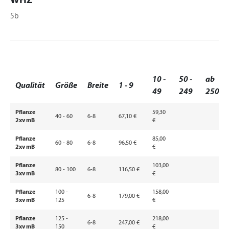
WHZ
5b
10 -
50 -
ab
Qualität
Größe
Breite
1 - 9
49
249
250
Pflanze
59,30
40 - 60
6-8
67,10 €
2xv mB
€
Pflanze
85,00
60 - 80
6-8
96,50 €
2xv mB
€
Pflanze
103,00
80 - 100
6-8
116,50 €
3xv mB
€
Pflanze
100 -
158,00
6-8
179,00 €
3xv mB
125
€
Pflanze
125 -
218,00
6-8
247,00 €
3xv mB
150
€