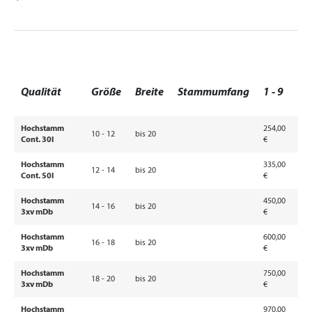
a
Qualität
Größe
Breite
Stammumfang
1 - 9
1
Hochstamm
254,00
2
10 - 12
bis 20
Cont. 30l
€
€
Hochstamm
335,00
2
12 - 14
bis 20
Cont. 50l
€
€
Hochstamm
450,00
3
14 - 16
bis 20
3xv mDb
€
€
Hochstamm
600,00
5
16 - 18
bis 20
3xv mDb
€
€
Hochstamm
750,00
6
18 - 20
bis 20
3xv mDb
€
€
Hochstamm
970,00
8