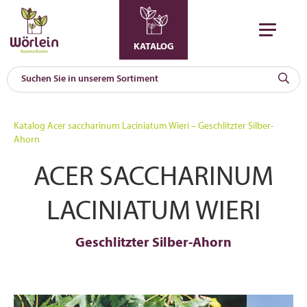
KATALOG
KAT
0
Katalog
Acer saccharinum Laciniatum Wieri – Geschlitzter Silber-
a
Ahorn
A
ACER SACCHARINUM
F
l
LACINIATUM WIERI
Geschlitzter Silber-Ahorn