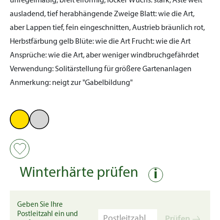
unregelmäßig, breit eiförmig, locker
Wuchs:
stark, Äste weit
ausladend, tief herabhängende Zweige
Blatt:
wie die Art,
aber Lappen tief, fein eingeschnitten, Austrieb bräunlich rot,
Herbstfärbung gelb
Blüte:
wie die Art
Frucht:
wie die Art
Ansprüche:
wie die Art, aber weniger windbruchgefährdet
Verwendung:
Solitärstellung für größere Gartenanlagen
Anmerkung:
neigt zur "Gabelbildung"
Winterhärte prüfen
i
Geben Sie Ihre
Postleitzahl ein und
Prüfen