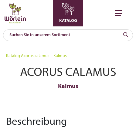
KATALOG
KAT
0
Katalog
Acorus calamus – Kalmus
a
ACORUS CALAMUS
A
F
l
Kalmus
Beschreibung