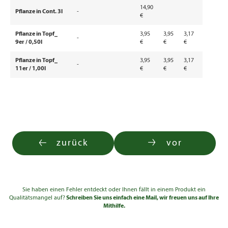
14,90
Pflanze in Cont. 3l
-
€
Pflanze in Topf_
3,95
3,95
3,17
-
9er / 0,50l
€
€
€
Pflanze in Topf_
3,95
3,95
3,17
-
11er / 1,00l
€
€
€
zurück
vor
Sie haben einen Fehler entdeckt oder Ihnen fällt in einem Produkt ein
Qualitätsmangel auf?
Schreiben Sie uns einfach eine Mail, wir freuen uns auf Ihre
Mithilfe.