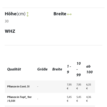
Höhe
(cm)
Breite
30
WHZ
10
1 -
ab
Qualität
Größe
Breite
-
9
100
99
7,95
7,95
6,35
Pflanze in Cont. 3l
-
€
€
€
Pflanze in Topf_ 9er
5,45
5,45
4,36
-
/ 0,50l
€
€
€