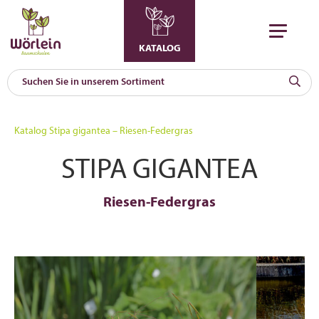
KATALOG
KAT
0
Katalog
Stipa gigantea – Riesen-Federgras
a
STIPA GIGANTEA
A
F
l
Riesen-Federgras