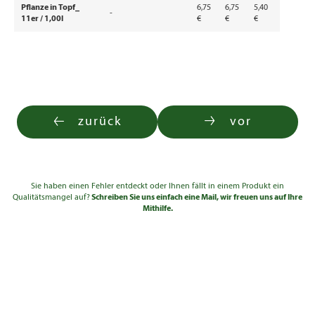
Pflanze in Topf_
6,75
6,75
5,40
-
11er / 1,00l
€
€
€
zurück
vor
Sie haben einen Fehler entdeckt oder Ihnen fällt in einem Produkt ein
Qualitätsmangel auf?
Schreiben Sie uns einfach eine Mail, wir freuen uns auf Ihre
Mithilfe.