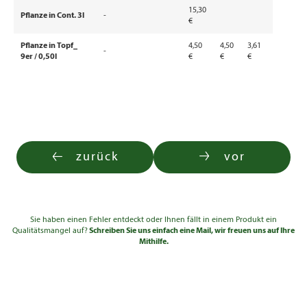
15,30
Pflanze in Cont. 3l
-
€
Pflanze in Topf_
4,50
4,50
3,61
-
9er / 0,50l
€
€
€
zurück
vor
Sie haben einen Fehler entdeckt oder Ihnen fällt in einem Produkt ein
Qualitätsmangel auf?
Schreiben Sie uns einfach eine Mail, wir freuen uns auf Ihre
Mithilfe.