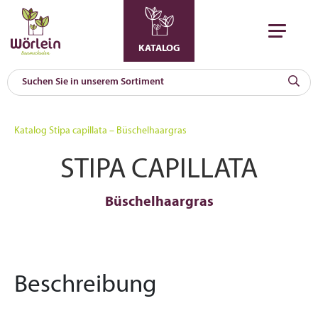
KATALOG
KAT
0
Katalog
Stipa capillata – Büschelhaargras
a
STIPA CAPILLATA
A
F
l
Büschelhaargras
Beschreibung