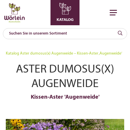
KATALOG
KAT
0
Katalog
Aster dumosus(x) Augenweide – Kissen-Aster ‚Augenweide‘
a
ASTER DUMOSUS(X)
A
F
l
AUGENWEIDE
Kissen-Aster 'Augenweide'