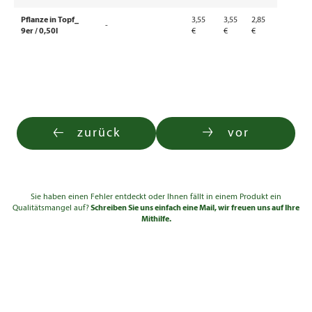
Pflanze in Topf_
3,55
3,55
2,85
-
9er / 0,50l
€
€
€
zurück
vor
Sie haben einen Fehler entdeckt oder Ihnen fällt in einem Produkt ein
Qualitätsmangel auf?
Schreiben Sie uns einfach eine Mail, wir freuen uns auf Ihre
Mithilfe.