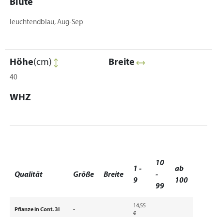
Blüte
leuchtendblau, Aug-Sep
Höhe
(cm)
Breite
40
WHZ
10
1 -
ab
Qualität
Größe
Breite
-
9
100
99
14,55
Pflanze in Cont. 3l
-
€