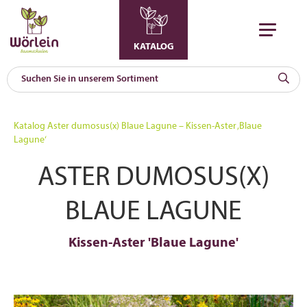
KATALOG
KAT
0
Katalog
Aster dumosus(x) Blaue Lagune – Kissen-Aster ‚Blaue
a
Lagune‘
A
ASTER DUMOSUS(X)
F
l
BLAUE LAGUNE
Kissen-Aster 'Blaue Lagune'