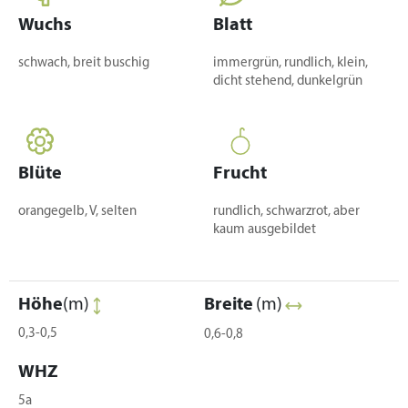
Wuchs
Blatt
schwach, breit buschig
immergrün, rundlich, klein,
dicht stehend, dunkelgrün
Blüte
Frucht
orangegelb, V, selten
rundlich, schwarzrot, aber
kaum ausgebildet
Höhe
(m)
Breite
(m)
0,3-0,5
0,6-0,8
WHZ
5a