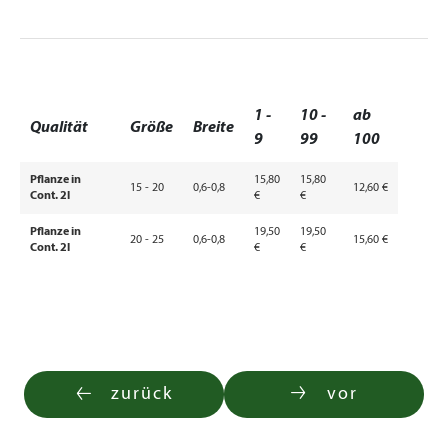
1 -
10 -
ab
Qualität
Größe
Breite
9
99
100
Pflanze in
15,80
15,80
15 - 20
0,6-0,8
12,60 €
Cont. 2l
€
€
Pflanze in
19,50
19,50
20 - 25
0,6-0,8
15,60 €
Cont. 2l
€
€
zurück
vor