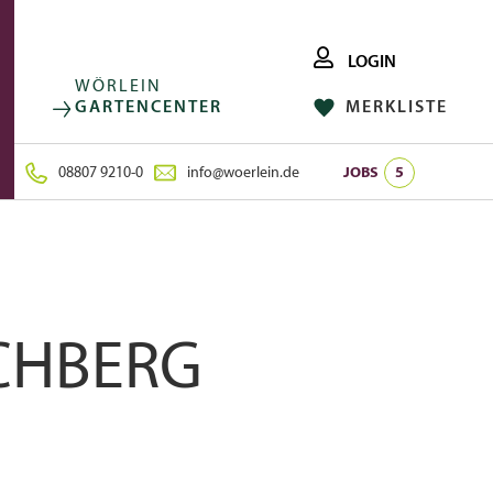
LOGIN
WÖRLEIN
GARTENCENTER
MERKLISTE
FACEBOOK
FOLGE UNS AUF:
INSTAGRAM
08807 9210-0
info@woerlein.de
JOBS
5
CHBERG