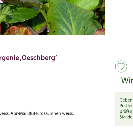
rgenie ‚Oeschberg‘
Wi
Geben 
Postlei
prüfen 
weiss, Apr-Mai
Blüte:
rosa, innen weiss,
Stando