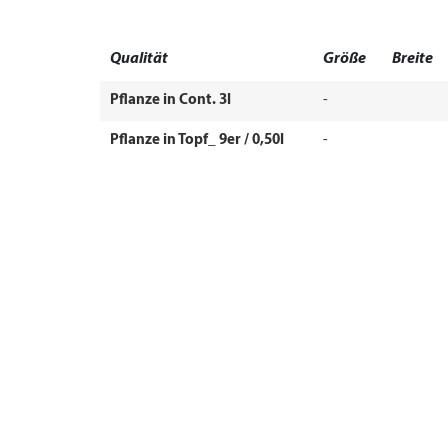
Qualität
Größe
Breite
Pflanze in Cont. 3l
-
Pflanze in Topf_ 9er / 0,50l
-