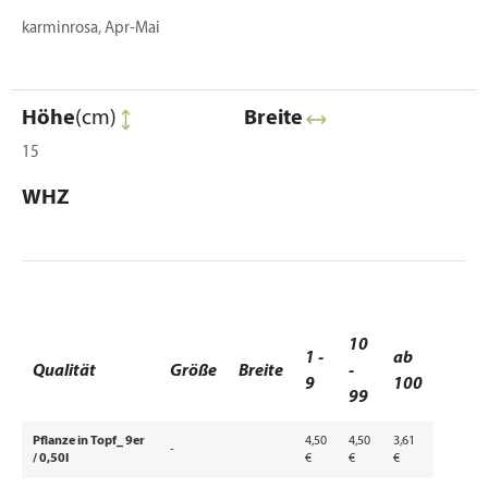
karminrosa, Apr-Mai
Höhe
(cm)
Breite
15
WHZ
10
1 -
ab
Qualität
Größe
Breite
-
9
100
99
Pflanze in Topf_ 9er
4,50
4,50
3,61
-
/ 0,50l
€
€
€