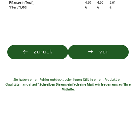
Pflanze in Topf_
4,50
4,50
3,61
-
11er / 1,00l
€
€
€
zurück
vor
Sie haben einen Fehler entdeckt oder Ihnen fällt in einem Produkt ein
Qualitätsmangel auf?
Schreiben Sie uns einfach eine Mail, wir freuen uns auf Ihre
Mithilfe.