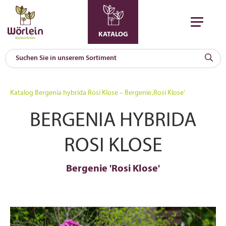
KATALOG
KAT
0
Katalog
Bergenia hybrida Rosi Klose – Bergenie ‚Rosi Klose‘
a
BERGENIA HYBRIDA
A
F
l
ROSI KLOSE
Bergenie 'Rosi Klose'