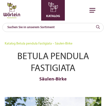
KATALOG
KAT
0
Katalog
Betula pendula Fastigiata – Säulen-Birke
a
BETULA PENDULA
A
F
l
FASTIGIATA
Säulen-Birke