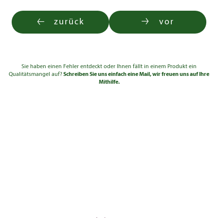
2-3
6 - 7
80,50 
Umfang
300
mB
zurück
vor
Solitär 4xv
300 -
640,00
640,00
2-3
mDb
350
€
€
Solitär 4xv
350 -
895,00
895,00
2-3
mDb
400
€
€
Sie haben einen Fehler entdeckt oder Ihnen fällt in einem Produkt ein
Qualitätsmangel auf?
Schreiben Sie uns einfach eine Mail, wir freuen uns auf Ihre
Solitär 4xv
400 -
1.240,00
1.240,
Mithilfe.
2-3
mDb
500
€
€