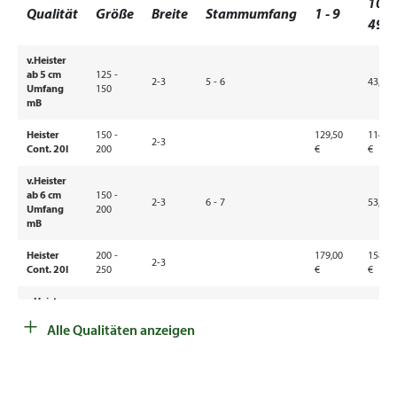
10 -
Qualität
Größe
Breite
Stammumfang
1 - 9
49
v.Heister
ab 5 cm
125 -
2-3
5 - 6
43,60 
Umfang
150
mB
Heister
150 -
129,50
114,50
2-3
Cont. 20l
200
€
€
v.Heister
ab 6 cm
150 -
2-3
6 - 7
53,50 
Umfang
200
mB
Heister
200 -
179,00
158,00
2-3
Cont. 20l
250
€
€
v.Heister
+
ab 6 cm
200 -
2-3
6 - 7
65,70 
Alle Qualitäten anzeigen
Umfang
250
mB
v.Heister
ab 6 cm
250 -