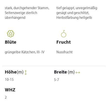
stark, durchgehender Stamm,
tief gelappt, unregelmäßig
Seitenzweige zierlich
gesägt und geschlitzt,
überhängend
Herbstfärbung hellgelb
Blüte
Frucht
grüngelbe Kätzchen, III- IV
Nussfrucht
Höhe
(m)
Breite
(m)
10-15
5-7
WHZ
2