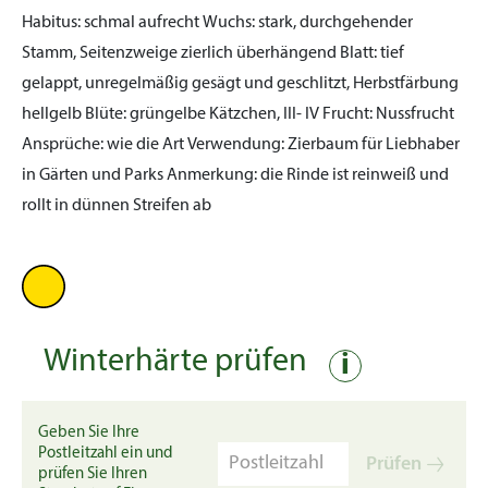
Habitus:
schmal aufrecht
Wuchs:
stark, durchgehender
Stamm, Seitenzweige zierlich überhängend
Blatt:
tief
gelappt, unregelmäßig gesägt und geschlitzt, Herbstfärbung
hellgelb
Blüte:
grüngelbe Kätzchen, III- IV
Frucht:
Nussfrucht
Ansprüche:
wie die Art
Verwendung:
Zierbaum für Liebhaber
in Gärten und Parks
Anmerkung:
die Rinde ist reinweiß und
rollt in dünnen Streifen ab
Winterhärte prüfen
i
Geben Sie Ihre
Postleitzahl ein und
Prüfen
prüfen Sie Ihren