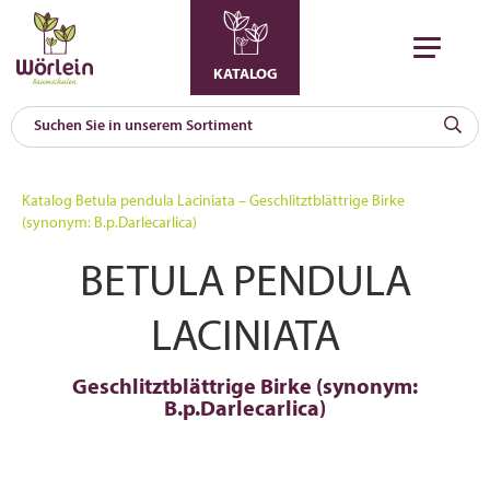
KATALOG
KAT
0
Katalog
Betula pendula Laciniata – Geschlitztblättrige Birke
a
(synonym: B.p.Darlecarlica)
A
BETULA PENDULA
F
l
LACINIATA
Geschlitztblättrige Birke (synonym:
B.p.Darlecarlica)